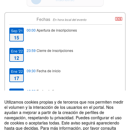
Fechas
En hora local del evento
00:00
Apertura de inscripciones
Sep '21
15
23:59
Cierre de inscripciones
Ene '22
12
09:30
Fecha de inicio
Ene '22
17
12:30
Fecha de fin
Ene '22
21
Utilizamos cookies propias y de terceros que nos permiten medir
el volumen y la interacción de los usuarios en el portal. Nos
ayudan a mejorar a partir de la creación de perfiles de
navegación, respetando tu privacidad. Puedes configurar el uso
Contacto
de cookies o aceptarlas todas. Este aviso seguirá apareciendo
hasta que decidas. Para más información, por favor consulta