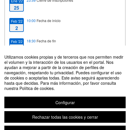
23:59
Cierre de inscripciones
Ene '22
25
10:00
Fecha de inicio
Feb '22
2
18:30
Fecha de fin
Feb '22
3
Utilizamos cookies propias y de terceros que nos permiten medir
el volumen y la interacción de los usuarios en el portal. Nos
ayudan a mejorar a partir de la creación de perfiles de
Contacto
navegación, respetando tu privacidad. Puedes configurar el uso
de cookies o aceptarlas todas. Este aviso seguirá apareciendo
hasta que decidas. Para más información, por favor consulta
nuestra Política de cookies.
Configurar
Actividad transversal, curso 2021-2022: NEUROCIENCIAS Y SALUD
MENTAL
Rechazar todas las cookies y cerrar
Organizado por Escuela de Doctorado Universidad de Zaragoza