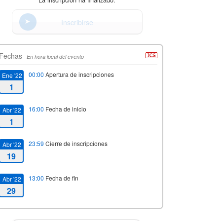
Inscribirse
Fechas
En hora local del evento
00:00
Apertura de inscripciones
Ene '22
1
16:00
Fecha de inicio
Abr '22
1
23:59
Cierre de inscripciones
Abr '22
19
13:00
Fecha de fin
Abr '22
29