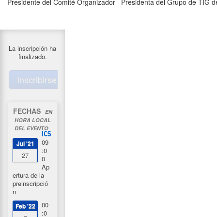
Presidente del Comité Organizador
Presidenta del Grupo de TIG d
La inscripción ha
finalizado.
Inscribirse
FECHAS
EN
HORA LOCAL
DEL EVENTO
09
Jul '21
:0
27
0
Ap
ertura de la
preinscripció
n
00
Feb '22
:0