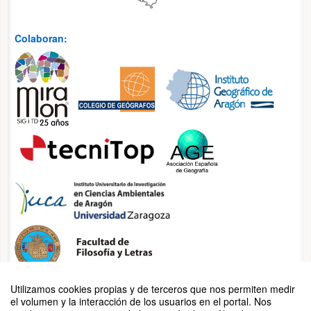
ertura de
subida de
comunicacio
Colaboran:
nes
14
Jun '22
:5
15
9
Fi
n de la
incripción a
precio
reducido
14
Jun '22
:5
15
9
Fe
cha límite de
envío de
comunicacio
nes
completas
09
Jun '22
Utilizamos cookies propias y de terceros que nos permiten medir
:0
Organizan:
16
el volumen y la interacción de los usuarios en el portal. Nos
0