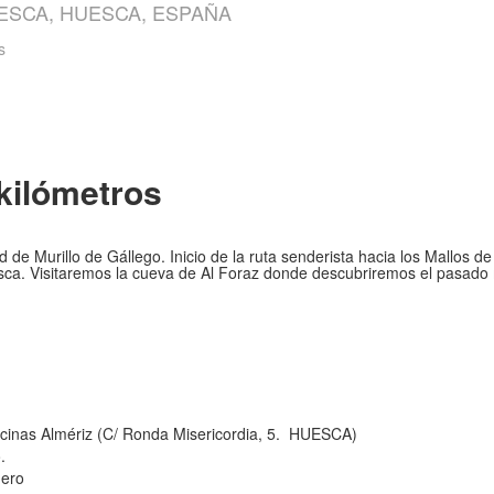
UESCA, HUESCA, ESPAÑA
s
kilómetros
d de Murillo de Gállego. Inicio de la ruta senderista hacia los Mallos 
a. Visitaremos la cueva de Al Foraz donde descubriremos el pasado 
iscinas Almériz (C/ Ronda Misericordia, 5. HUESCA)
.
üero