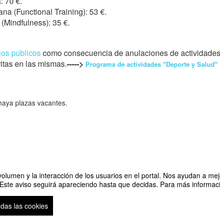
: 70 €.
na (Functional Training): 53 €.
(Mindfulness): 35 €.
ios públicos
como consecuencia de anulaciones de actividades p
ritas en las mismas.
----->
Programa de actividades "Deporte y Salud"
haya plazas vacantes.
olumen y la interacción de los usuarios en el portal. Nos ayudan a mejo
 Este aviso seguirá apareciendo hasta que decidas. Para más informació
odas las cookies
Plataforma de organización de eventos Symposium