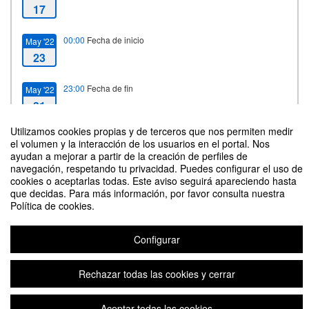
17
00:00
Fecha de inicio
May '22
23
23:00
Fecha de fin
May '22
31
Utilizamos cookies propias y de terceros que nos permiten medir
el volumen y la interacción de los usuarios en el portal. Nos
ayudan a mejorar a partir de la creación de perfiles de
Contacto
navegación, respetando tu privacidad. Puedes configurar el uso de
cookies o aceptarlas todas. Este aviso seguirá apareciendo hasta
que decidas. Para más información, por favor consulta nuestra
Política de cookies.
Configurar
Curso on line 2022: NEUROCIENCIAS Y SALUD MENTAL
Organizado por Escuela de Doctorado Universidad de Zaragoza
Rechazar todas las cookies y cerrar
Aceptar todas las cookies
Plataforma de organización de eventos Symposium