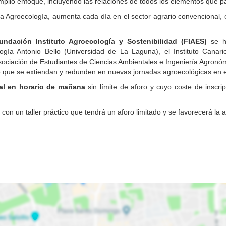
amplio enfoque, incluyendo las relaciones de todos los elementos que pa
la Agroecología, aumenta cada día en el sector agrario convencional
undación Instituto Agroecología y Sostenibilidad (FIAES)
se ha
ogía Antonio Bello (Universidad de La Laguna), el Instituto Canari
Asociación de Estudiantes de Ciencias Ambientales e Ingeniería Agronómi
 que se extiendan y redunden en nuevas jornadas agroecológicas en el
ial en horario de mañana
sin límite de aforo y cuyo coste de inscr
n un taller práctico que tendrá un aforo limitado y se favorecerá la a