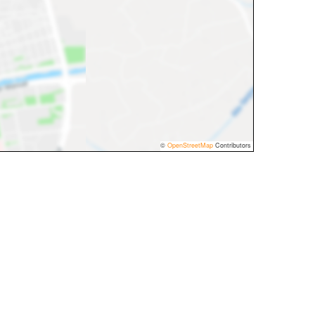
©
OpenStreetMap
Contributors