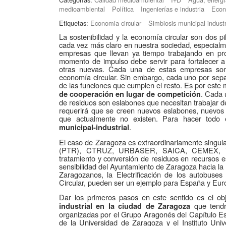
medioambiental
Política
Ingenierías e industria
Econ
Etiquetas:
Economia circular
Simbiosis municipal industr
La sostenibilidad y la economía circular son dos p
cada vez más claro en nuestra sociedad, especial
empresas que llevan ya tiempo trabajando en proc
momento de impulso debe servir para fortalecer a
otras nuevas. Cada una de estas empresas son
economía circular. Sin embargo, cada uno por separ
de las funciones que cumplen el resto. Es por este 
. Cada 
de cooperación en lugar de competición
de residuos son eslabones que necesitan trabajar 
requerirá que se creen nuevos eslabones, nuevos
que actualmente no existen. Para hacer todo 
.
municipal-industrial
El caso de Zaragoza es extraordinariamente singul
(PTR), CTRUZ, URBASER, SAICA, CEMEX, VE
tratamiento y conversión de residuos en recursos es
sensibilidad del Ayuntamiento de Zaragoza hacia la 
Zaragozanos, la Electrificación de los autobuse
Circular, pueden ser un ejemplo para España y Eur
Dar los primeros pasos en este sentido es el obj
que tendr
industrial en la ciudad de Zaragoza
organizadas por el Grupo Aragonés del Capítulo E
de la Universidad de Zaragoza y el Instituto Uni