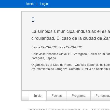
Inicio
|
Login
La simbiosis municipal-industrial: el es
circularidad. El caso de la ciudad de Z
Desde 22-03-2022 Hasta 22-03-2022
Calle José Anselmo Clave 11 – Zaragoza, CaixaForum Zar
Zaragoza, España
Organizado por Club de Roma - Capítulo Español, Institut
Ayuntamiento de Zaragoza, Cátedra CEMEX de Sostenibil
Inicio
Fechas
Programa
Patrocina
Categorías:
Calidad medioambiental
I+D
Agua, energ