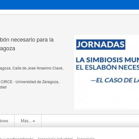
labón necesario para la
aragoza
agoza, Calle de José Anselmo Clavé,
o CIRCE - Universidad de Zaragoza,
idad
dores
Más...
ía y medioambiente
Ingeniería industrial
Ingeniería