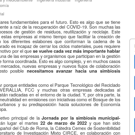
omía
ial
ilares fundamentales para el futuro. Esto es algo que se tiene
mente a raíz de la recuperación del COVID-19. Son muchas las
esos de gestión de residuos, reutilización y reciclaje. Este
 estas empresas al mismo tiempo que facilitar la creación de
 los diferentes eslabones que conforman la cadena de la
ado es incapaz de cerrar los ciclos materiales, pues requiere
motivo por el que
se vuelve cada vez más importante hablar
una de las empresas y organismos que participan en la gestión
de forma coordinada. Esto es algo complejo, y en muchos casos
 mercados, nuevas empresas y nuevos flujos de colaboración
esto posible
necesitamos avanzar hacia una simbiosis
ar porque entidades como el Parque Tecnológico del Reciclado
RALLIA, FCC y muchas otras empresas dedicadas al
tán radicadas en el entorno de la ciudad. Y, por otra parte, la
neutralidad en emisiones con iniciativas como el Bosque de los
s urbanos y su predisposición hacia soluciones de Economía
opa.
etivo principal de la
Jornada por la simbiosis municipal-
án lugar el martes
y que han sido
22 de marzo de 2022
spañol del Club de Roma, la Cátedra Cemex de Sostenibilidad
versitario de Investigación Mixto CIRCE, en colaboración con