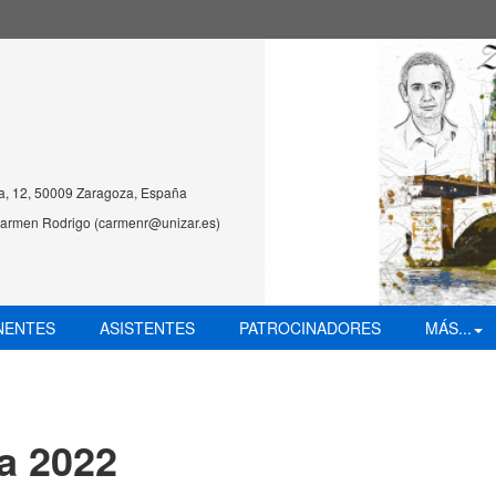
na, 12, 50009 Zaragoza, España
 Carmen Rodrigo (carmenr@unizar.es)
NENTES
ASISTENTES
PATROCINADORES
MÁS...
a 2022