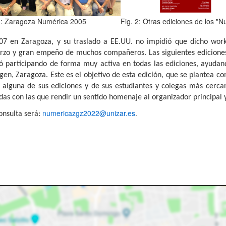
1: Zaragoza Numérica 2005
Fig. 2: Otras ediciones de los "
007 en Zaragoza, y su traslado a EE.UU. no impidió que dicho work
erzo y gran empeño de muchos compañeros. Las siguientes ediciones 
ió participando de forma muy activa en todas las ediciones, ayudand
gen, Zaragoza. Este es el objetivo de esta edición, que se plantea c
 alguna de sus ediciones y de sus estudiantes y colegas más cercan
adas con las que rendir un sentido homenaje al organizador principal
numericazgz2022@unizar.es
.
onsulta será: