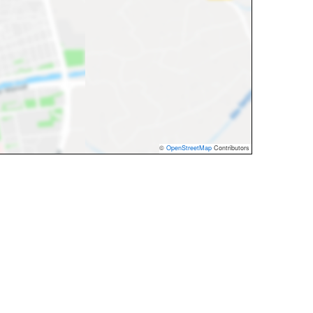
©
OpenStreetMap
Contributors