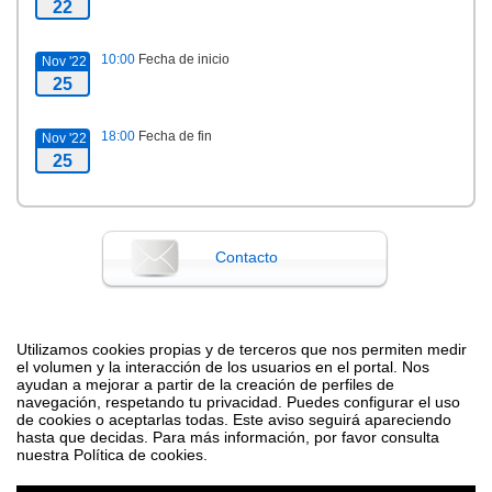
22
10:00
Fecha de inicio
Nov '22
25
18:00
Fecha de fin
Nov '22
25
Contacto
Difunde tu evento poniendo el siguiente código en tu sitio
Utilizamos cookies propias y de terceros que nos permiten medir
el volumen y la interacción de los usuarios en el portal. Nos
ayudan a mejorar a partir de la creación de perfiles de
navegación, respetando tu privacidad. Puedes configurar el uso
de cookies o aceptarlas todas. Este aviso seguirá apareciendo
hasta que decidas. Para más información, por favor consulta
nuestra Política de cookies.