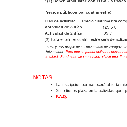
•
(1)
Deben vincularse con el SAD a través
Precios públicos por cuatrimestre:
Días de actividad
Precio cuatrimestre com
129,5
Actividad de 3 días
€
Actividad de 2 días
95 €
(2) Para el primer cuatrimestre será de apli
El PDI y PAS
propio
de la Universidad de Zaragoza te
Universidad.
Para que se pueda aplicar el descuento
de ellas). Puede que sea necesario utilizar una dire
NOTAS
La inscripción permanecerá abierta mie
Si no tienes plaza en la actividad que 
F.A.Q.