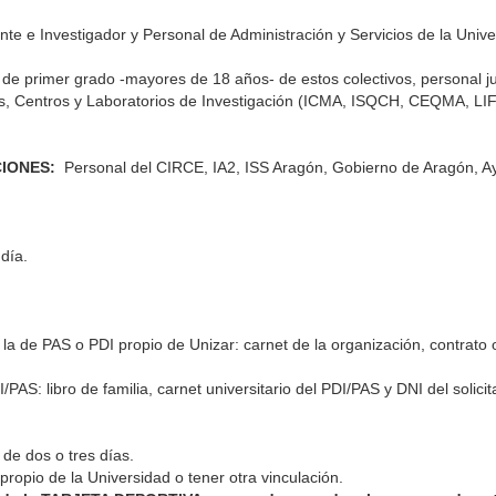
e e Investigador y Personal de Administración y Servicios de la Univ
de primer grado -mayores de 18 años- de estos colectivos, personal ju
tutos, Centros y Laboratorios de Investigación (ICMA, ISQCH, CEQMA, L
IONES:
Personal del CIRCE, IA2, ISS Aragón, Gobierno de Aragón, Ayu
día.
a la de PAS o PDI propio de Unizar: carnet de la organización, contrato
S: libro de familia, carnet universitario del PDI/PAS y DNI del solicit
 de dos o tres días
.
ropio de la Universidad o tener otra vinculación.