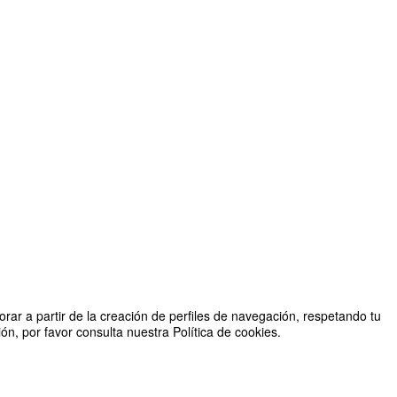
rar a partir de la creación de perfiles de navegación, respetando tu
n, por favor consulta nuestra Política de cookies.
Cátedra BSH Electrodomésticos de la Universidad de Zaragoza