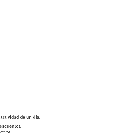
actividad de un día:
descuento
).
ctivo).