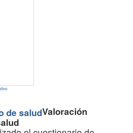
tivo
Valoración
salud
izado el cuestionario de