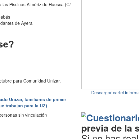
e las Piscinas Almériz de Huesca (C/
lsabás
undantes de Ayera
se?
octubre para Comunidad Unizar.
Descargar cartel informa
ado Unizar, familiares de primer
e trabajan para la UZ)
personas sin vinculación
previa de la 
Si no has real