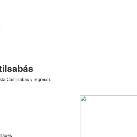
s
tilsabás
ta Castilsabás y regreso).
ultades