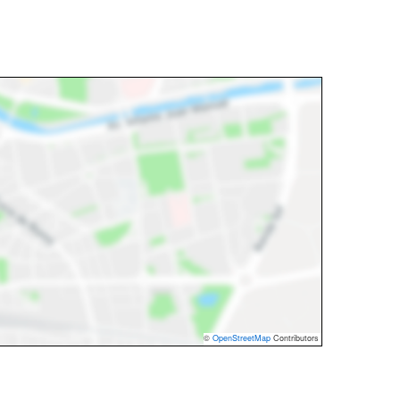
©
OpenStreetMap
Contributors