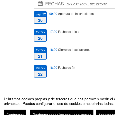
FECHAS
EN HORA LOCAL DEL EVENTO
09:00
Apertura de inscripciones
Sep '22
30
17:00
Fecha de inicio
Oct '22
20
18:00
Cierre de inscripciones
Oct '22
21
18:00
Fecha de fin
Dic '22
22
Utilizamos cookies propias y de terceros que nos permiten medir el v
privacidad. Puedes configurar el uso de cookies o aceptarlas todas.
HACKFORGOOD en la Universidad de Zaragoza
Configurar
Rechazar todas las cookies y cerrar
Aceptar t