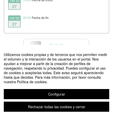
Oct '22
27
20:30
Fecha de fin
Oct '22
27
Contacto
Utilizamos cookies propias y de terceros que nos permiten medir
el volumen y la interacción de los usuarios en el portal. Nos
ayudan a mejorar a partir de la creación de perfiles de
Difunde tu evento poniendo el siguiente código en tu sitio
navegación, respetando tu privacidad. Puedes configurar el uso
de cookies o aceptarlas todas. Este aviso seguirá apareciendo
hasta que decidas. Para más información, por favor consulta
nuestra Política de cookies.
Configurar
27 de octubre “Los retos de consumo frente a la Economía Circular”
Rechazar todas las cookies y cerrar
Organizado por Museo de Ciencias Naturales de la Universidad de Zaragoza