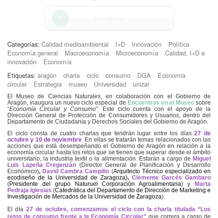
Inscribirse
Categorías:
Calidad medioambiental
I+D
Innovación
Política
Economía general
Macroeconomía
Microeconomía
Calidad, I+D e
innovación
Economía
Etiquetas:
aragón
charla
ciclo
consumo
DGA
Economia
circular
Estrategia
museo
Universidad
unizar
El Museo de Ciencias Naturales, en colaboración con el Gobierno de
Aragón, inaugura un nuevo ciclo especial de
Encuentros en el Museo
sobre
“
Economía Circular y Consumo”.
Este ciclo cuenta con el apoyo de la
Dirección General de Protección de Consumidores y Usuarios, dentro del
Departamento de Ciudadanía y Derechos Sociales del Gobierno de Aragón.
El ciclo consta de cuatro charlas que tendrán lugar entre los días
27 de
octubre y 10 de noviembre
.
En ellas se tratarán temas relacionados con las
acciones que está desempeñando el Gobierno de Aragón en relación a la
economía circular hasta los retos que se tienen que superar desde el ámbito
universitario, la industria textil o la alimentación. Estarán a cargo de
Miguel
Luis Lapeña Cregenzán
(Director General de Planificación y Desarrollo
Económico)
,
David Cambra Campillo
(
Arquitecto Técnico especializado en
ecodiseño de la Universidad de Zaragoza)
,
Clemente Garcés Gambaro
(
Presidente del grupo Naturuel Corporación Agroalimentaria
) y
Marta
Pedraja Iglesias
(
Catedrática del Departamento de Dirección de Marketing e
Investigación de Mercados de la Universidad de Zaragoza
).
El día
27 de octubre, comenzamos el ciclo con la
charla titulada “Los
retos de consumo frente a la Economía Circular”
que correra a cargo de