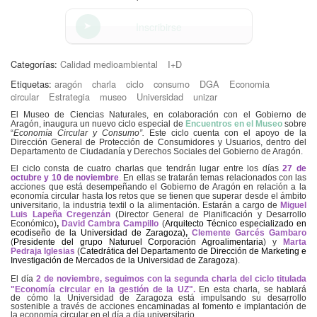
Inscribirse
Categorías:
Calidad medioambiental
I+D
Etiquetas:
aragón
charla
ciclo
consumo
DGA
Economia
circular
Estrategia
museo
Universidad
unizar
El Museo de Ciencias Naturales, en colaboración con el Gobierno de
Aragón, inaugura un nuevo ciclo especial de
Encuentros en el Museo
sobre
“
Economía Circular y Consumo”.
Este ciclo cuenta con el apoyo de la
Dirección General de Protección de Consumidores y Usuarios, dentro del
Departamento de Ciudadanía y Derechos Sociales del Gobierno de Aragón.
El ciclo consta de cuatro charlas que tendrán lugar entre los días
27 de
octubre y 10 de noviembre
.
En ellas se tratarán temas relacionados con las
acciones que está desempeñando el Gobierno de Aragón en relación a la
economía circular hasta los retos que se tienen que superar desde el ámbito
universitario, la industria textil o la alimentación. Estarán a cargo de
Miguel
Luis Lapeña Cregenzán
(Director General de Planificación y Desarrollo
Económico)
,
David Cambra Campillo
(
Arquitecto Técnico especializado en
ecodiseño de la Universidad de Zaragoza)
,
Clemente Garcés Gambaro
(
Presidente del grupo Naturuel Corporación Agroalimentaria
) y
Marta
Pedraja Iglesias
(
Catedrática del Departamento de Dirección de Marketing e
Investigación de Mercados de la Universidad de Zaragoza
).
El día
2 de noviembre, seguimos con la segunda charla del ciclo titulada
"
Economía circular en la gestión de la UZ
".
En esta charla, se hablará
de cómo la Universidad de Zaragoza está impulsando su desarrollo
sostenible a través de acciones encaminadas al fomento e implantación de
la economía circular en el día a día universitario.