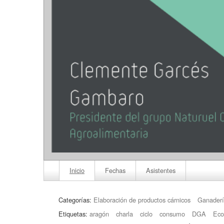
Inicio
Fechas
Asistentes
Categorías:
Elaboración de productos cárnicos
Ganader
Etiquetas:
aragón
charla
ciclo
consumo
DGA
Eco