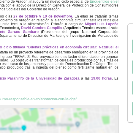
bierno de Aragón, inaugura un nuevo ciclo especial de
Encuentros en el
enta con el apoyo de la Dirección General de Protección de Consumidores
hos Sociales del Gobierno de Aragón.
los días
27 de octubre y 10 de noviembre
.
En ellas se tratarán temas
ierno de Aragón en relación a la economía circular hasta los retos que
ustria textil o la alimentación. Estarán a cargo de
Miguel Luis Lapeña
o Económico)
,
David Cambra Campillo
(
Arquitecto Técnico especializado
nte Garcés Gambaro
(
Presidente del grupo Naturuel Corporación
 Departamento de Dirección de Marketing e Investigación de Mercados de
l ciclo titulada
“Buenas prácticas en economía circular: Naturuel, el
taria es un proyecto referente de desarrollo endógeno en la provincia de
el grupo TERVALIS. Este proyecto tiene su factor diferenciador en generar
bilidad. Su objetivo es transformar los cereales producidos por sus más de
o es el caso de los jamones y paletas de Denominación De Origen Teruel.
ico producido tras la ingesta del pienso como fertilizante natural en los
ficio Paraninfo de la Universidad de Zaragoza
a las
19.00 horas
.
Es
nsumo-responsable-en-colaboracion-con-la-dga/