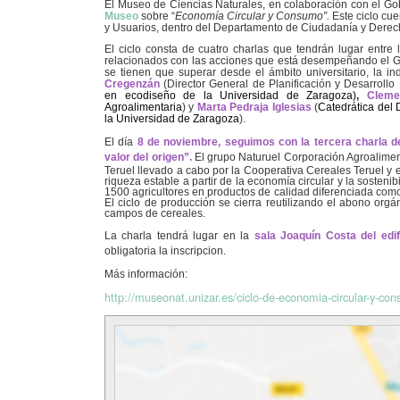
El Museo de Ciencias Naturales, en colaboración con el Go
Museo
sobre “
Economía Circular y Consumo”.
Este ciclo cu
y Usuarios, dentro del Departamento de Ciudadanía y Derec
El ciclo consta de cuatro charlas que tendrán lugar entre 
relacionados con las acciones que está desempeñando el Gob
se tienen que superar desde el ámbito universitario, la ind
Cregenzán
(Director General de Planificación y Desarroll
en ecodiseño de la Universidad de Zaragoza)
,
Cleme
Agroalimentaria
) y
Marta Pedraja Iglesias
(
Catedrática del
la Universidad de Zaragoza
).
El día
8 de noviembre,
s
eguimos con la tercera charla de
valor del origen”
.
El grupo Naturuel Corporación Agroalimen
Teruel llevado a cabo por la Cooperativa Cereales Teruel y 
riqueza estable a partir de la economía circular y la sosteni
1500 agricultores en productos de calidad diferenciada com
El ciclo de producción se cierra reutilizando el abono orgán
campos de cereales.
La charla tendrá lugar en la
sala Joaquín Costa del edi
obligatoria la inscripcion.
Más información:
http://museonat.unizar.es/ciclo-de-economia-circular-y-co