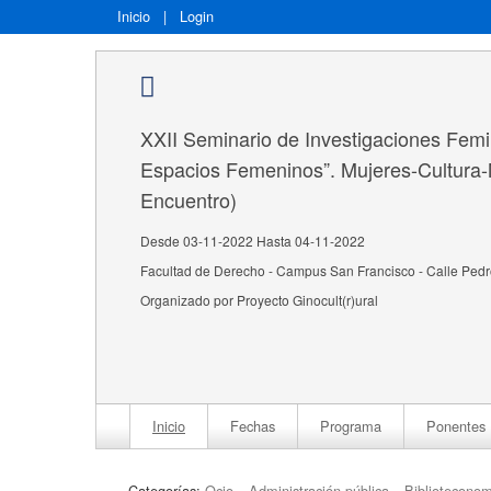
Inicio
|
Login
XXII Seminario de Investigaciones Femi
Espacios Femeninos”. Mujeres-Cultura-
Encuentro)
Desde 03-11-2022 Hasta 04-11-2022
Facultad de Derecho - Campus San Francisco - Calle Ped
Organizado por Proyecto Ginocult(r)ural
Inicio
Fechas
Programa
Ponentes
Categorías:
Ocio
Administración pública
Bibliotecono