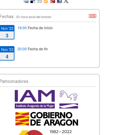
Fechas
En hora local del evento
16:00
Fecha de inicio
Nov '22
3
20:00
Fecha de fin
Nov '22
4
Patrocinadores