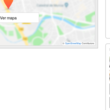
Ver mapa
©
OpenStreetMap
Contributors