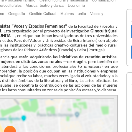
cioculturales
Música, teatro y danza
Economía
mo
Geografía
Gestión Cultural
Mujeres
unita
Voces y
nistas "Voces y Espacios Femeninos"
de la Facultad de Filosofía y
l
. Está organizado por el proyecto de investigación
Ginocult(r)ural
 UNITA
—, en el que participan investigadoras de tres universidades
et des Pays de l'Adour y Universidad de Beira Interior) con objeto
n las instituciones y prácticas creativo-culturales del medio rural,
giones de los Pirineos Atlánticos (Francia) y Beira (Portugal).
tancia que están adquiriendo las
iniciativas de creación artística,
mujeres en distintas zonas rurales
—de Aragón, pero también de
atenderá a las condiciones profesionales (o
amateurs
) en que
emprenden, la posición que ocupan en las instituciones y empresas
ocial que recibe su labor, muchas veces ligada al voluntariado y a la
stintos ámbitos de la literatura y el libro, las artes plásticas, las
isuales, se debatirá la contribución de las acciones de las mujeres
 de los lazos comunitarios en zonas de población escasa y/o dispersa.