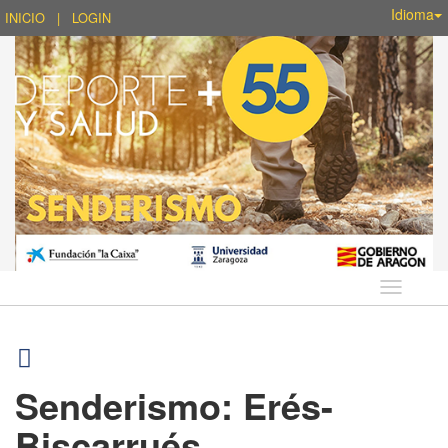
Idioma
INICIO
|
LOGIN
Idioma
Senderismo: Erés-
Biscarrués