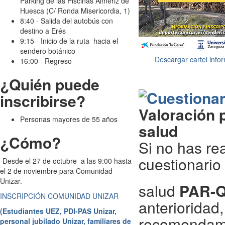
Parking de las Piscinas Almériz de
Huesca (C/ Ronda Misericordia, 1)
8:40 - Salida del autobús con
destino a Erés
9:15 - Inicio de la ruta hacia el
sendero botánico
Descargar cartel info
16:00 - Regreso
¿Quién puede
inscribirse?
Valoración p
Personas mayores de 55 años
salud
¿Cómo?
Si no has rea
cuestionario
-Desde el 27 de octubre a las 9:00 hasta
el 2 de noviembre para Comunidad
Unizar.
salud
PAR-
INSCRIPCIÓN COMUNIDAD UNIZAR
anterioridad,
(Estudiantes UEZ, PDI-PAS Unizar,
recomendam
personal jubilado Unizar, familiares de