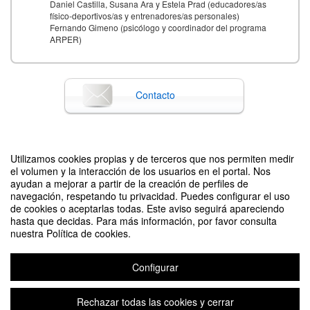
Daniel Castilla, Susana Ara y Estela Prad (educadores/as
físico-deportivos/as y entrenadores/as personales)
Fernando Gimeno (psicólogo y coordinador del programa
ARPER)
Contacto
Difunde tu evento poniendo el siguiente código en tu sitio
Utilizamos cookies propias y de terceros que nos permiten medir
el volumen y la interacción de los usuarios en el portal. Nos
ayudan a mejorar a partir de la creación de perfiles de
navegación, respetando tu privacidad. Puedes configurar el uso
de cookies o aceptarlas todas. Este aviso seguirá apareciendo
hasta que decidas. Para más información, por favor consulta
nuestra Política de cookies.
Jornada de Rehabilitación multidisciplinar de patologías crónicas: adherencia
a conductas de salud.
Configurar
Organizado por Universidad de Zaragoza (Servicio de Actividades
Deportivas, y Facultad de Ciencias de la Salud y del Deporte), y asociación
Rechazar todas las cookies y cerrar
ARPER