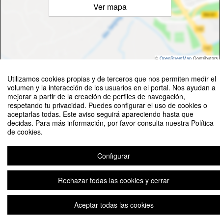
Ver mapa
©
OpenStreetMap
Contributors
Utilizamos cookies propias y de terceros que nos permiten medir el
volumen y la interacción de los usuarios en el portal. Nos ayudan a
mejorar a partir de la creación de perfiles de navegación,
respetando tu privacidad. Puedes configurar el uso de cookies o
aceptarlas todas. Este aviso seguirá apareciendo hasta que
Senderismo Peñarroya de Tastavíns
decidas. Para más información, por favor consulta nuestra Política
de cookies.
Organizado por Servicio de Actividades Deportivas
Configurar
Plataforma de organización de eventos Symposium
Rechazar todas las cookies y cerrar
Aceptar todas las cookies