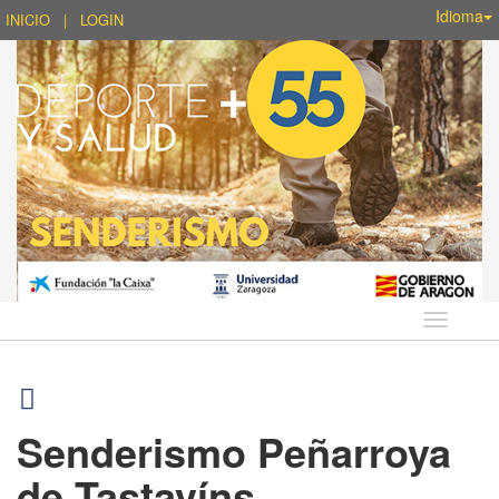
Idioma
INICIO
|
LOGIN
Idioma
Senderismo Peñarroya
de Tastavíns