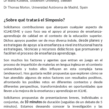
Dr Maria Kuteeva, Stockholm University, Sweden
Dr Thomas Morton, Universidad Autónoma de Madrid, Spain
¿Sobre qué tratará el Simposio?
Solicitamos contribuciones que abarquen cualquier aspecto de 
ICLHE/EME y cuyo foco sea el apoyo al proceso de enseñanza-
aprendizaje de calidad en el contexto de la educación superior. 
desde planes y 
Dichos apoyos pueden ser de muy diversa índole, 
estrategias de apoyo a la enseñanza a nivel institucional hasta 
estrategias, técnicas y recursos didácticos que promuevan y 
faciliten el proceso de enseñanza aprendizaje
. 
Son muchos los factores y agentes que entran en juego en el 
proceso de impartición de materias en lengua inglesa en el contexto 
universitario y todos ellos influyen en esta compleja tarea 
(endeavour). Nos gustaría recibir propuestas que exploren cómo se 
han atendido algunos de estos factores con resultados positivos, 
afrontando los posibles retos en diferentes contextos y desde 
diferentes perspectivas, transformándolos en oportunidades que 
lleven a la mejora de la enseñanza y aprendizaje en ICLHE. 
Solicitamos propuestas de presentaciones breves, individuales o 
conjuntas, de 
10 minutos 
de duración (seguidas de un debate de 5 
minutos). Estamos deseando conocer la investigación y las 