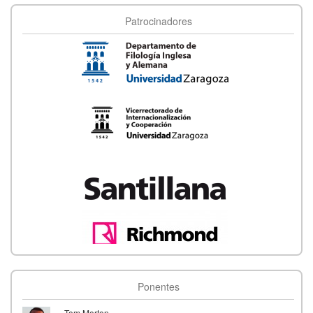
5
Patrocinadores
15:00
Fecha de inicio
Jun '23
8
14:00
Fecha de fin
Jun '23
9
Ponentes
Tom Morton