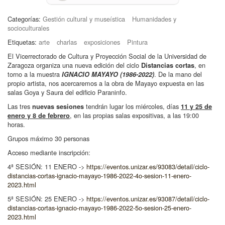
Categorías:
Gestión cultural y museística
Humanidades y
socioculturales
Etiquetas:
arte
charlas
exposiciones
Pintura
El Vicerrectorado de Cultura y Proyección Social de la Universidad de
Zaragoza organiza una nueva edición del ciclo
, en
Distancias cortas
torno a la muestra
. De la mano del
IGNACIO MAYAYO (1986-2022)
propio artista, nos acercaremos a la obra de Mayayo expuesta en las
salas Goya y Saura del edificio Paraninfo.
Las tres
tendrán lugar los miércoles, días
nuevas sesiones
11 y 25 de
, en las propias salas expositivas, a las 19:00
enero y 8 de febrero
horas.
Grupos máximo 30 personas
Acceso mediante inscripción:
4ª SESIÓN: 11 ENERO ->
https://eventos.unizar.es/93083/detail/ciclo-
distancias-cortas-ignacio-mayayo-1986-2022-4o-sesion-11-enero-
2023.html
5ª SESIÓN: 25 ENERO ->
https://eventos.unizar.es/93087/detail/ciclo-
distancias-cortas-ignacio-mayayo-1986-2022-5o-sesion-25-enero-
2023.html