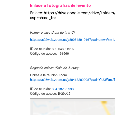
Enlace a fotografías del evento
Enlace: https://drive.google.com/drive/fo
usp=share_link
Primer enlace (Aula de la IFC):
https://us02web.zoom.us/j/
89064891916?pwd=
amwxVm1J
ID de reunión: 890 6489 1916
Código de acceso: 161966
Segundo enlace (Sala de Juntas):
Unirse a la reunión Zoom
https://us05web.zoom.us/j/
88418282998?pwd=
Yk83WmJT
ID de reunión:
884 1828 2998
Código de acceso: BG9cC2