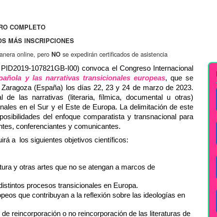
RO COMPLETO
OS MÁS INSCRIPCIONES
anera online, pero
se expedirán certificados de asistencia
NO
El equipo de investigación Transficción (MINECO PID2019-107821GB-I00) convoca el Congreso Internacional 
pañola y las narrativas transicionales europeas
, que se 
de Zaragoza (España) los días 22, 23 y 24 de marzo de 2023. 
de las narrativas (literaria, fílmica, documental u otras) 
nales en el Sur y el Este de Europa. La delimitación de este 
osibilidades del enfoque comparatista y transnacional para 
entes, conferenciantes y comunicantes.
rá a  los siguientes objetivos científicos:
atura y otras artes que no se atengan a marcos de 
 distintos procesos transicionales en Europa.
peos que contribuyan a la reflexión sobre las ideologías en 
 de reincorporación o no reincorporación de las literaturas de 