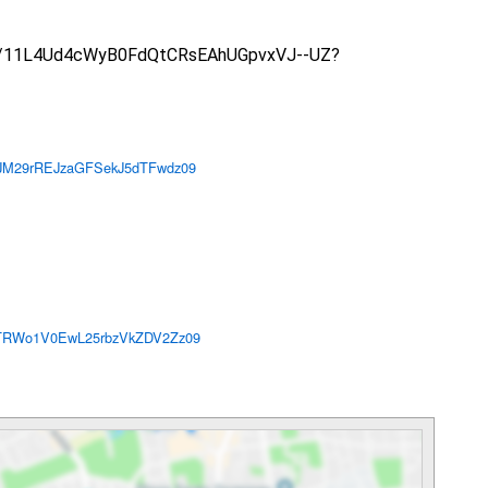
lders/11L4Ud4cWyB0FdQtCRsEAhUGpvxVJ--UZ?
M29rREJzaGFSekJ5dTFwdz
09
RWo1V0EwL25rbzVkZDV2Zz
09