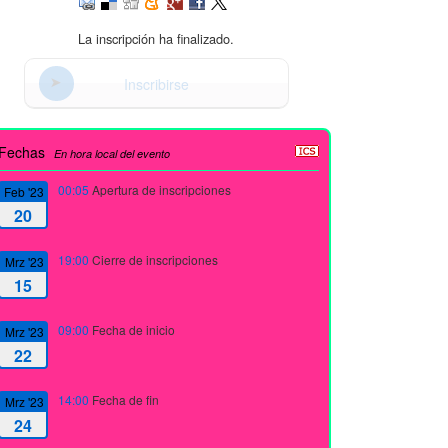
La inscripción ha finalizado.
Inscribirse
Fechas
En hora local del evento
00:05
Apertura de inscripciones
Feb '23
20
19:00
Cierre de inscripciones
Mrz '23
15
09:00
Fecha de inicio
Mrz '23
22
14:00
Fecha de fin
Mrz '23
24