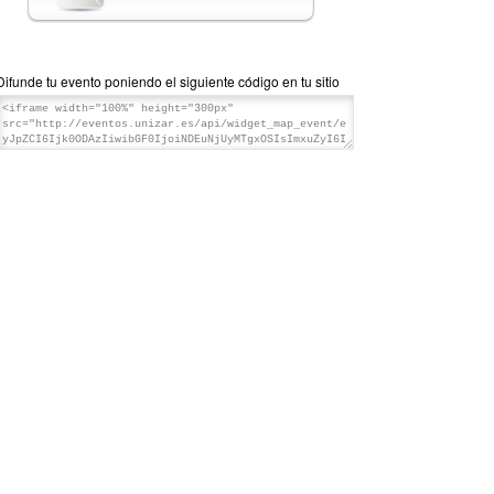
Isabel Araújo Branco
Universidade Nova de Lisboa
José Luís Calvo Carilla
Difunde tu evento poniendo el siguiente código en tu sitio
Universidad de Zaragoza
Jiří Chalupa
Ostravská Univerzita
Dimitris Filippis
Universidad Abierta de Grecia
Agnieszka Kłosińska-Nachin
Uniwersytet Łódzki
Carmen Medina Puerta
Université de París-Nanterre
Carmen Peña Ardid
Universidad de Zaragoza
Violeta Ros
Universidad de Zaragoza
Alicia Villar Lecumberri
Universidad Autónoma de Madrid