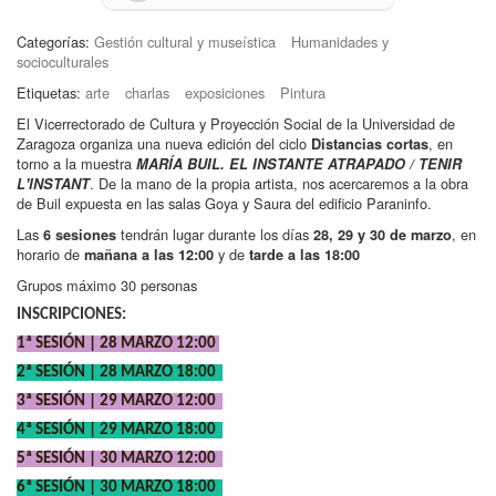
Categorías:
Gestión cultural y museística
Humanidades y
socioculturales
Etiquetas:
arte
charlas
exposiciones
Pintura
El Vicerrectorado de Cultura y Proyección Social de la Universidad de
Zaragoza organiza una nueva edición del ciclo
, en
Distancias cortas
torno a la muestra
MARÍA BUIL. EL INSTANTE ATRAPADO / TENIR
. De la mano de la propia artista, nos acercaremos a la obra
L'INSTANT
de Buil expuesta en las salas Goya y Saura del edificio Paraninfo.
Las
tendrán lugar durante los días
, en
6 sesiones
28, 29 y 30 de marzo
horario de
y de
mañana a las 12:00
tarde a las 18:00
Grupos máximo 30 personas
INSCRIPCIONES:
1ª SESIÓN | 28 MARZO 12:00
2ª SESIÓN | 28 MARZO 18:00
3ª SESIÓN | 29 MARZO 12:00
4ª SESIÓN | 29 MARZO 18:00
5ª SESIÓN | 30 MARZO 12:00
6ª SESIÓN | 30 MARZO 18:00