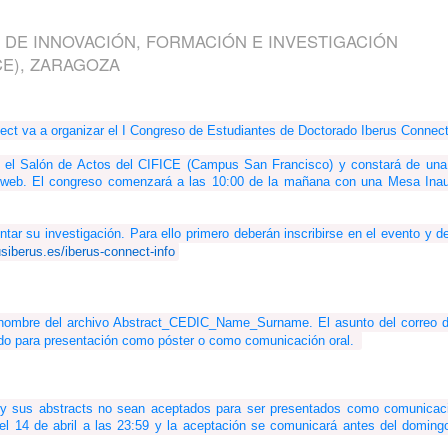
 DE INNOVACIÓN, FORMACIÓN E INVESTIGACIÓN
CE), ZARAGOZA
ct va a organizar el I Congreso de Estudiantes de Doctorado Iberus Connect
en el Salón de Actos del CIFICE (Campus San Francisco) y constará de una 
web. El congreso comenzará a las 10:00 de la mañana con una Mesa Inaugur
tar su investigación. Para ello primero deberán inscribirse en el evento y de
iberus.es/iberus-connect-info
 nombre del archivo Abstract_CEDIC_Name_Surname. El asunto del correo 
rado para presentación como póster o como comunicación oral. 
l y sus abstracts no sean aceptados para ser presentados como comunicació
 el 14 de abril a las 23:59 y la aceptación se comunicará antes del domingo