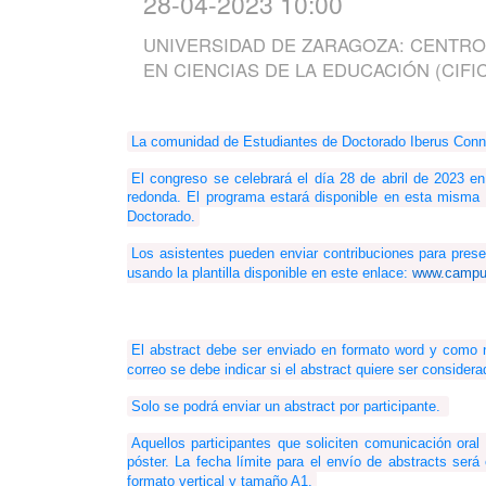
28-04-2023 10:00
UNIVERSIDAD DE ZARAGOZA: CENTRO
EN CIENCIAS DE LA EDUCACIÓN (CIFI
La comunidad de Estudiantes de Doctorado Iberus Conne
El congreso se celebrará el día 28 de abril de 2023 
redonda. El programa estará disponible en esta misma 
Doctorado.
Los asistentes pueden enviar contribuciones para presen
usando la plantilla disponible en este enlace: 
www.campus
El abstract debe ser enviado en formato word y como
correo se debe indicar si el abstract quiere ser conside
Solo se podrá enviar un abstract por participante. 
Aquellos participantes que soliciten comunicación ora
póster. La fecha límite para el envío de abstracts será
formato vertical y tamaño A1.