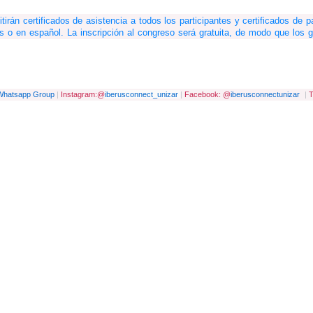
tirán certificados de asistencia a todos los participantes y certificados de p
s o en español. La inscripción al congreso será gratuita, de modo que los g
Whatsapp Group
|
Instagram:@
iberusconnect_unizar
|
Facebook: @
iberusconnectunizar
|
T