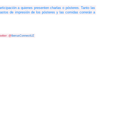
articipación a quienes presenten charlas o pósteres. Tanto las 
astos de impresión de los pósteres y las comidas correrán a 
witter: @
IberusConnectUZ