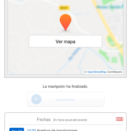
Ver mapa
©
OpenStreetMap
Contributors
La inscripción ha finalizado.
Inscribirse
Fechas
En hora local del evento
10:00
Apertura de inscripciones
Abr '23