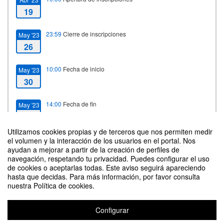
19
23:59
Cierre de inscripciones
May '23
26
10:00
Fecha de inicio
May '23
30
14:00
Fecha de fin
May '23
30
Utilizamos cookies propias y de terceros que nos permiten medir
el volumen y la interacción de los usuarios en el portal. Nos
ayudan a mejorar a partir de la creación de perfiles de
Contacto
navegación, respetando tu privacidad. Puedes configurar el uso
de cookies o aceptarlas todas. Este aviso seguirá apareciendo
hasta que decidas. Para más información, por favor consulta
nuestra Política de cookies.
Configurar
Actividad transversal curso 2022-2023: SESION 2 Introducción avanzada a