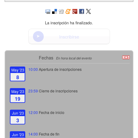
La inscripción ha finalizado.
Inscribirse
Fechas
En hora local del evento
10:00
Apertura de inscripciones
May '23
8
23:59
Cierre de inscripciones
May '23
19
12:00
Fecha de inicio
Jun '23
3
14:00
Fecha de fin
Jun '23