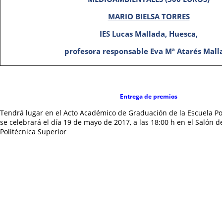
MARIO BIELSA TORRES
IES Lucas Mallada, Huesca,
profesora responsable Eva Mª Atarés Mall
Entrega de premios
Tendrá lugar en el Acto Académico de Graduación de la Escuela Po
se celebrará el día 19 de mayo de 2017, a las 18:00 h en el Salón d
Politécnica Superior
300 €
Premio de
al alumno mejor clasificado en cada una de 
Además, el alumno que haya obtenido la mejor calificación entre l
tendrá derecho a la
matrícula gratuita del primer curso de uno d
impartidos en la Universidad de Zaragoza
(financiada por el Vice
Estudiantes y Empleo), y su instituto de procedencia recibirá tam