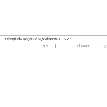
€. Todos los participantes en la Olimpiada recibirán un diploma ac
El alumno mejor clasificado
podrá participar en la Olimpiada Esta
Conferencia de Centros Universitrarios de Ingenierías Agroalimenta
lugar y fecha que se determine con posterioridadad.
II Olimpiada Regional Agroalimentaria y Ambiental
Aviso legal
|
Contacto
Plataforma de or