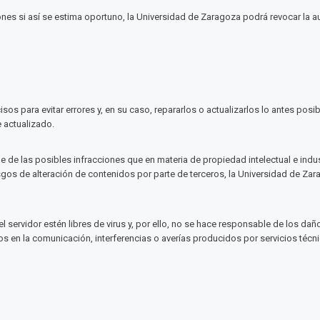
ones si así se estima oportuno, la Universidad de Zaragoza podrá revocar la
os para evitar errores y, en su caso, repararlos o actualizarlos lo antes posib
 actualizado.
de las posibles infracciones que en materia de propiedad intelectual e indust
sgos de alteración de contenidos por parte de terceros, la Universidad de Za
l servidor estén libres de virus y, por ello, no se hace responsable de los d
os en la comunicación, interferencias o averías producidos por servicios téc