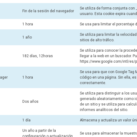
Se utiliza de forma conjunta con 
Fin de la sesión del navegador
usuario. Esta cookie expira cuand
1 hora
Se usa para limitar el porcentaje 
Se utiliza para limitar la velocida
1 año
sitios de alto tráfico.
Se utiliza para conocer la proced
182 días, 12horas
llegar a la web en un buscador. Pu
https://www.google.com/intl/es/po
Se usa para que con Google Tag
ager
1 hora
código en una página. Sin ella, 
correctamente.
Se utiliza para distinguir a los 
generado aleatoriamente como iden
Dos años
de un sitio y se utiliza para calc
informes analíticos del sitio.
1 día
Almacena y actualiza un valor úni
Un año a partir de la
Se usa para almacenar la muestra
configuración o actualización