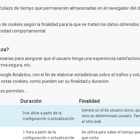
el plazo de tiempo que permanecen almacenadas en el navegador del cli
os de cookies según la finalidad para la que se traten los datos obtenido
blicidad comportamental.
oza?
cesarias para asegurar que el usuario tenga una experiencia satisfactor
rma segura, etc.
ogle Analytics, con el fin de elaborar estadísticas sobre el tráfico y vo
 estas cookies, como pueden ser su finalidad y duración.
s permiten....
Duración
Finalidad
Genera un id de usuario único, qu
Dos años a partir de la
sitio un determinado usuario. Tam
configuración o actualización
el sitio web.
1 hora a partir de la
Se utiliza para saber el tiempo q
configuración o actualización
que visita.