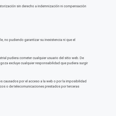
 autorización sin derecho a indemnización ni compensación
le, no pudiendo garantizar su inexistencia ni que el
rial pudiera cometer cualquier usuario del sitio web. De
ragoza excluye cualquier responsabilidad que pudiera surgir
años causados por el acceso a la web o por la imposibilidad
nicos o de telecomunicaciones prestados por terceras