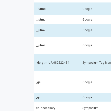
__utmc
Google
__utmt
Google
__utmv
Google
__utmz
Google
_dc_gtm_UA-68252245-1
Symposium Tag Man
_ga
Google
_gid
Google
cc_necessary
Symposium