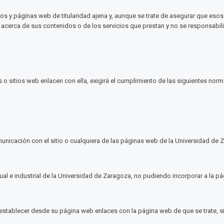
ios y páginas web de titularidad ajena y, aunque se trate de asegurar que es
acerca de sus contenidos o de los servicios que prestan y no se responsabili
o sitios web enlacen con ella, exigirá el cumplimiento de las siguientes norm
omunicación con el sitio o cualquiera de las páginas web de la Universidad de
l e industrial de la Universidad de Zaragoza, no pudiendo incorporar a la pág
stablecer desde su página web enlaces con la página web de que se trate, si