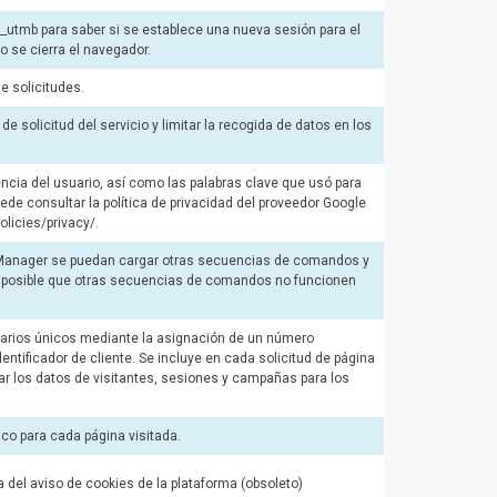
__utmb para saber si se establece una nueva sesión para el
o se cierra el navegador.
de solicitudes.
d de solicitud del servicio y limitar la recogida de datos en los
encia del usuario, así como las palabras clave que usó para
ede consultar la política de privacidad del proveedor Google
licies/privacy/.
 Manager se puedan cargar otras secuencias de comandos y
es posible que otras secuencias de comandos no funcionen
usuarios únicos mediante la asignación de un número
tificador de cliente. Se incluye en cada solicitud de página
ular los datos de visitantes, sesiones y campañas para los
co para cada página visitada.
 del aviso de cookies de la plataforma (obsoleto)