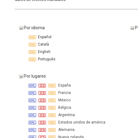
Por idioma
P
Español
Català
English
Português
Por lugares
España
Francia
México
Bélgica
Argentina
Estados unidos de américa
Alemania
Nueva zelanda