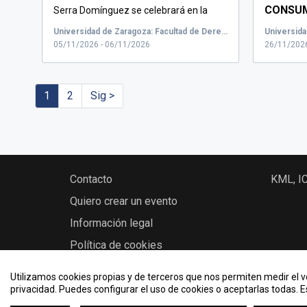
CONSUM
Serra Domínguez se celebrará en la
DATOS 
Unive...
Universidad de Zaragoza: Facultad de Derecho, Calle de Pedro Cerbuna, Zaragoza, España
PERSPE
05/11/2026 - 06/11/2026
26/11/2026
VULNER
1
2
Sig >
Contacto
KML, I
Quiero crear un evento
Información legal
Política de cookies
Utilizamos cookies propias y de terceros que nos permiten medir el vo
privacidad. Puedes configurar el uso de cookies o aceptarlas todas. 
2026 © Eventos - Universidad de Zaragoza