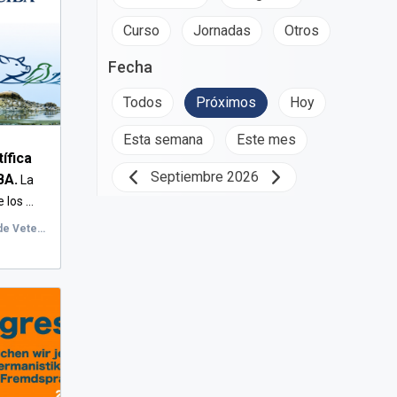
Curso
Jornadas
Otros
Fecha
Todos
Próximos
Hoy
Esta semana
Este mes
ífica
Septiembre 2026
BA.
La
los ...
Universidad de Zaragoza: Facultad de Veterinaria, Calle de Miguel Servet, Zaragoza, España