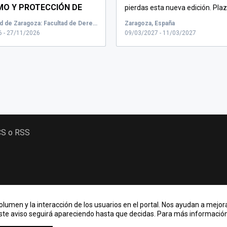
O Y PROTECCIÓN DE
pierdas esta nueva edición. Pla
DESDE UNA
limitadas. La Acade...
Universidad de Zaragoza: Facultad de Derecho, Calle de Pedro Cerbuna, Zaragoza, España, Emisión en directo
Zaragoza, España
CTIVA DE
 - 27/11/2026
09/03/2027 - 11/03/2027
ABILIDAD.
...
CS o RSS
lumen y la interacción de los usuarios en el portal. Nos ayudan a mejora
Este aviso seguirá apareciendo hasta que decidas. Para más información,