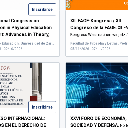
Inscribirse
tional Congress on
XII. FAGE-Kongress / XII
on in Physical Education
Congreso de la FAGE.
XII. F
rt: Advances in Theory,
Kongress Was machen wir jetzt
h and Practice.
...
Paradigmenwechse...
Facultad de Educación. Universidad de Zaragoza.C/ Pedro Cerbuna, 12. Zaragoza
 - 02/10/2026
05/11/2026 - 07/11/2026
Inscribirse
SO INTERNACIONAL:
XXVI FORO DE ECONOMÍA,
OS EN EL DERECHO DE
SOCIEDAD Y DEFENSA.
No t