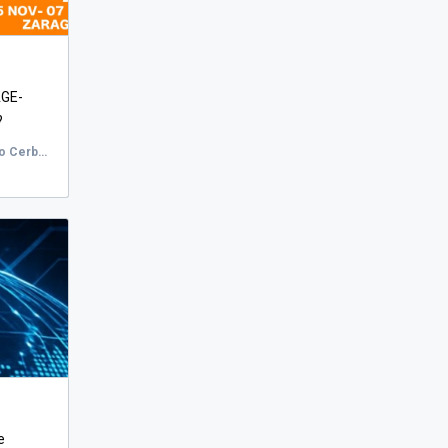
AGE-
?
Facultad de Filosofía y Letras, Pedro Cerbuna, Zaragoza, España
e