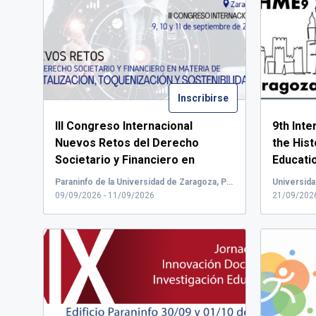
Inscribirse
III Congreso Internacional
9th Int
Nuevos Retos del Derecho
the His
Societario y Financiero en
Educati
materia de digitalización,
Conference
Paraninfo de la Universidad de Zaragoza, Plaza de Basilio Paraíso, Zaragoza, España
toquenización y sostenibilidad.
...
09/09/2026 - 11/09/2026
21/09/2026