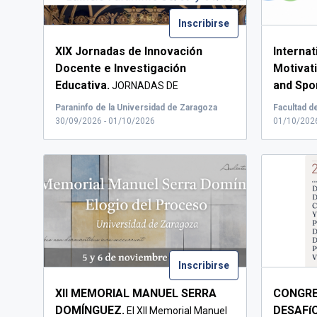
Inscribirse
XIX Jornadas de Innovación
Interna
Docente e Investigación
Motivati
Educativa.
and Spo
JORNADAS DE
Researc
INNOVACIÓN DOCENTE E INVESTIG...
Paraninfo de la Universidad de Zaragoza
30/09/2026 - 01/10/2026
01/10/2026
Inscribirse
XII MEMORIAL MANUEL SERRA
CONGRE
DOMÍNGUEZ.
DESAFí
El XII Memorial Manuel